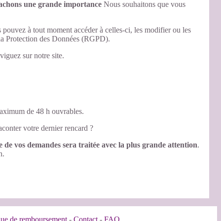
ttachons une grande importance
Nous souhaitons que vous
s pouvez à tout moment accéder à celles-ci, les modifier ou les
r la Protection des Données (RGPD).
iguez sur notre site.
 maximum de 48 h ouvrables.
conter votre dernier rencard ?
 de vos demandes sera traitée avec la plus grande attention
.
n.
ique de remboursement
-
Contact
-
FAQ