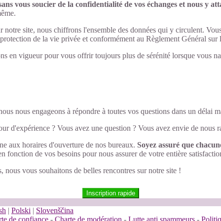
ns vous soucier de la confidentialité de vos échanges et nous y a
-même.
ur notre site, nous chiffrons l'ensemble des données qui y circulent. Vou
la protection de la vie privée et conformément au Règlement Général su
ns en vigueur pour vous offrir toujours plus de sérénité lorsque vous nav
, nous nous engageons à répondre à toutes vos questions dans un délai
tour d'expérience ? Vous avez une question ? Vous avez envie de nous ra
ne aux horaires d'ouverture de nos bureaux.
Soyez assuré que chacune
 fonction de vos besoins pour nous assurer de votre entière satisfactio
us, nous vous souhaitons de belles rencontres sur notre site !
Inscription rapide
sh
|
Polski
|
Slovenščina
te de confiance
-
Charte de modération
-
Lutte anti spammeurs
-
Polit